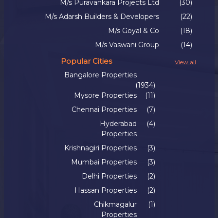
M/s Puravankara Projects Ltd
(30)
M/s Adarsh Builders & Developers
(22)
M/s Goyal & Co
(18)
M/s Vaswani Group
(14)
Popular Cities
View all
Bangalore Properties
(1934)
Mysore Properties
(11)
Chennai Properties
(7)
Hyderabad
(4)
Properties
Krishnagiri Properties
(3)
Mumbai Properties
(3)
Delhi Properties
(2)
Hassan Properties
(2)
Chikmagalur
(1)
Properties