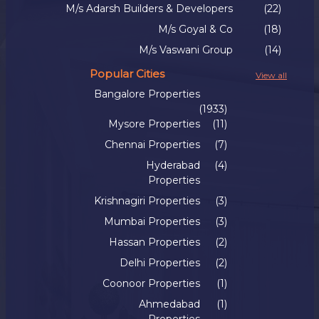
M/s Adarsh Builders & Developers
(22)
M/s Goyal & Co
(18)
M/s Vaswani Group
(14)
Popular Cities
View all
Bangalore Properties
(1933)
Mysore Properties
(11)
Chennai Properties
(7)
Hyderabad
(4)
Properties
Krishnagiri Properties
(3)
Mumbai Properties
(3)
Hassan Properties
(2)
Delhi Properties
(2)
Coonoor Properties
(1)
Ahmedabad
(1)
Properties