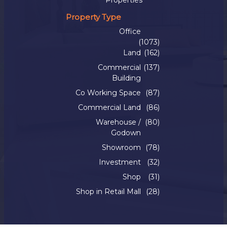
Property Type
Office
(1073)
Land
(162)
Commercial
(137)
Building
Co Working Space
(87)
Commercial Land
(86)
Warehouse /
(80)
Godown
Showroom
(78)
Investment
(32)
Shop
(31)
Shop in Retail Mall
(28)