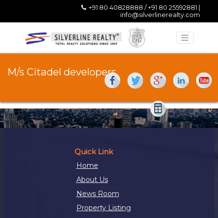
+91 80 40828888 / +91 80 25592881 |
info@silverlinerealty.com
M/s Citadel developers
Quick Link
Home
About Us
News Room
Property Listing