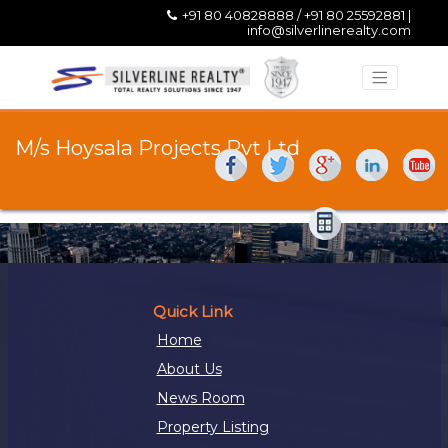
+91 80 40828888 / +91 80 25592881 |
info@silverlinerealty.com
M/s Hoysala Projects Pvt Ltd
Quick Link
Home
About Us
News Room
Property Listing