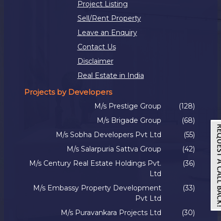
Project Listing
Sell/Rent Property
Leave an Enquiry
Contact Us
Disclaimer
Real Estate in India
Projects by Developers
M/s Prestige Group
(128)
M/s Brigade Group
(68)
M/s Sobha Developers Pvt Ltd
(55)
M/s Salarpuria Sattva Group
(42)
M/s Century Real Estate Holdings Pvt.
(36)
Ltd
M/s Embassy Property Development
(33)
Pvt Ltd
M/s Puravankara Projects Ltd
(30)