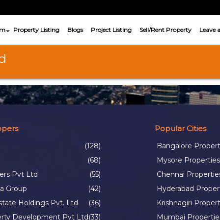
om
Property Listing
Blogs
Project Listing
Sell/Rent Property
Leave 
td
opers
Popular Cities
(128)
Bangalore Propert
(68)
Mysore Properties
ers Pvt Ltd
(55)
Chennai Propertie
va Group
(42)
Hyderabad Proper
state Holdings Pvt. Ltd
(36)
Krishnagiri Propert
rty Development Pvt Ltd
(33)
Mumbai Propertie