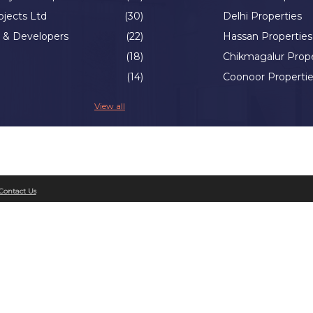
ojects Ltd
(30)
Delhi Properties
s & Developers
(22)
Hassan Properties
(18)
Chikmagalur Prope
(14)
Coonoor Properti
View all
Copyright © 2022. Silverline Realty. All Rights Reserved
Contact Us
Grandes Vitórias Esperam por Você Aposte e Vença no Cassino
leao
– Jogos Fáceis e Popula
 de Vitória Jogue no Cassino Online
cbet
e Aumente suas Chances de Ganhar Ganhe Prêmio
o Cassino Online
doce
Aposte e Vença no Cassino
bet 4
Jogos Populares e Grandes Prem
s e Rápidos no Cassino
mrbet
Jogue e Ganhe com Facilidade no Cassino
bet61
Cassino
tvb
speram por Você Experimente os Melhores Jogos no Cassino
brwin
Jogue e Ganhe no Cass
bwin 789
: Aposta Fácil, Vitória Garantida Descubra os Jogos Populares do Cassino
lvbet
e 
do nos Jogos do Cassino Online
b1bet
20bet
: Jogue e Ganhe com Facilidade e Diversão C
te Prêmios no Cassino Online
fbbet
Diversão e Prêmios Fáceis no Cassino
9d bet
Cassino 
nhe Rápido com os Jogos Populares do Cassino
74 bet
Aposte nos Melhores Jogos e Ganh
onabet
Cassino
f12bet
: Diversão e Vitórias Esperam por Você Aposte Agora no Cassino
cod
e Grandes Vitórias Experimente a Diversão e Ganhe no Cassino Online
brlwin
Jogue nos M