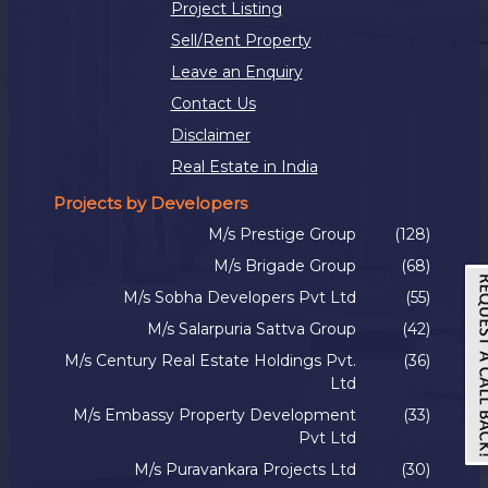
Project Listing
Sell/Rent Property
Leave an Enquiry
Contact Us
Disclaimer
Real Estate in India
Projects by Developers
M/s Prestige Group
(128)
M/s Brigade Group
(68)
M/s Sobha Developers Pvt Ltd
(55)
M/s Salarpuria Sattva Group
(42)
M/s Century Real Estate Holdings Pvt.
(36)
Ltd
M/s Embassy Property Development
(33)
Pvt Ltd
M/s Puravankara Projects Ltd
(30)