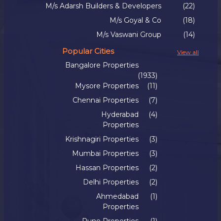
M/s Adarsh Builders & Developers
(22)
M/s Goyal & Co
(18)
M/s Vaswani Group
(14)
Popular Cities
View all
Bangalore Properties
(1933)
Mysore Properties
(11)
Chennai Properties
(7)
Hyderabad
(4)
Properties
Krishnagiri Properties
(3)
Mumbai Properties
(3)
Hassan Properties
(2)
Delhi Properties
(2)
Ahmedabad
(1)
Properties
Pune Properties
(1)