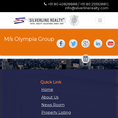
+91 80 40828888 / +91 80 25592881 |
info@silverlinerealty.com
M/s Olympia Group
Quick Link
Home
About Us
News Room
Property Listing