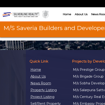
Home
About Us
News Ro
M/S Saveria Builders and Develope
Quick Link
Projects by Devel
Home
M/s Prestige Group
About Us
M/s Brigade Group
News Room
M/s Sobha Develop
Property Listing
M/s Salarpuria Satt
Project Listing
M/s Century Real E
Sell/Rent Property
M/s Embassy Prope