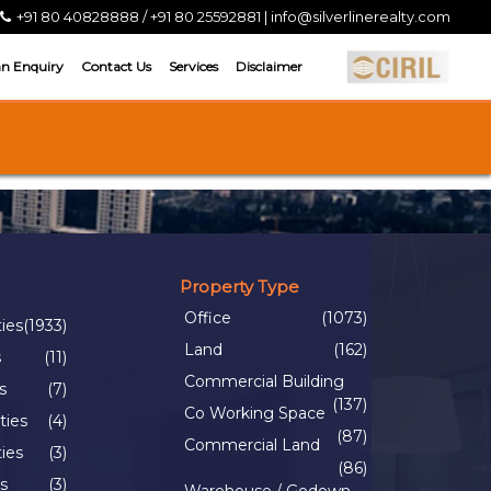
+91 80 40828888 / +91 80 25592881 | info@silverlinerealty.com
an Enquiry
Contact Us
Services
Disclaimer
Property Type
Office
(1073)
ies
(1933)
Land
(162)
s
(11)
Commercial Building
s
(7)
(137)
Co Working Space
ties
(4)
(87)
Commercial Land
ties
(3)
(86)
s
(3)