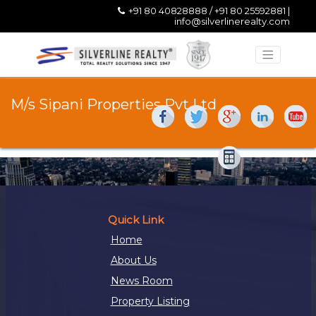
+91 80 40828888 / +91 80 25592881 |
info@silverlinerealty.com
M/s Sipani Properties Pvt Ltd
Quick Link
Home
About Us
News Room
Property Listing