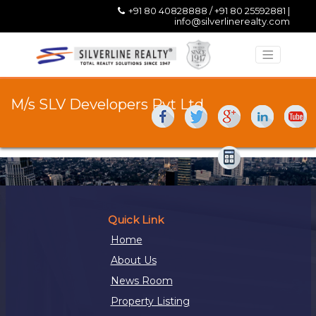
+91 80 40828888 / +91 80 25592881 |
info@silverlinerealty.com
M/s SLV Developers Pvt Ltd
Quick Link
Home
About Us
News Room
Property Listing