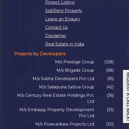
Project Listing
Sell/Rent Property
Leave an Enquiry
Contact Us
Disclaimer
Real Estate in India
Projects by Developers
M/s Prestige Group
(128)
M/s Brigade Group
(68)
M/s Sobha Developers Pvt Ltd
(55)
M/s Salarpuria Sattva Group
(42)
M/s Century Real Estate Holdings Pvt.
(36)
Ltd
M/s Embassy Property Development
(33)
Pvt Ltd
M/s Puravankara Projects Ltd
(30)