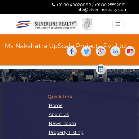
+91 80 40828888 / +91 80 25592881 |
info@silverlinerealty.com
Ms Nakshatra UpScale Projects Pvt Ltd
Quick Link
Home
About Us
News Room
Property Listing