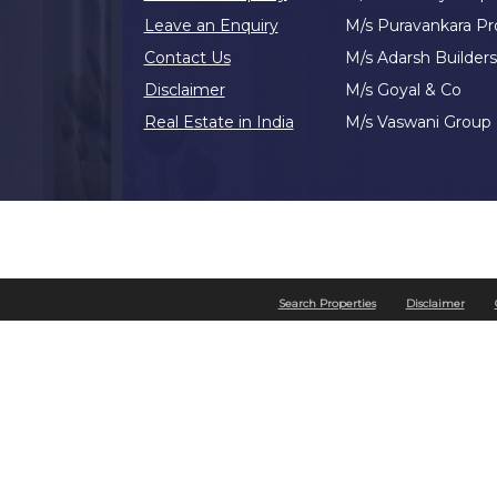
Leave an Enquiry
M/s Puravankara Pr
Contact Us
M/s Adarsh Builder
Disclaimer
M/s Goyal & Co
Real Estate in India
M/s Vaswani Group
Search Properties
Disclaimer
Ganhe Rápido nos Jogos Populares do Cassino Online
580bet
Cassino
bet 7k
: Diversão e 
Populares no Cassino
john bet
e Ganhe
7755 bet
: Apostas Fáceis, Grandes Oportunidades
Lado Experimente o Cassino
8800 bet
e Ganhe com Jogos Populares Ganhe Facilmente n
Populares do Cassino
ggbet
Ganhe Prêmios Rápidos no Cassino Online
bet77
Jogos Fácei
Ganhe Grande no Cassino
today
com Jogos Populares Cassino
fuwin
: Grandes Vitórias E
no Cassino Online
allwin
com Facilidade Aposte nos Jogos Mais Famosos no Cassino
stake
Divertido e Lucrativo Aposte e Ganhe no Cassino
umbet
– Diversão Garantida Ganhe Rápi
Grandes Vitórias Ganhe no Cassino
7kbet
com Jogos Populares e Fáceis Aposte e Conquis
Aumente Suas Chances de Vitória Cassino
ktobet
: Onde Você Pode Ganhar Facilmente Ga
Cassino
batbet
e Ganhe Prêmios Instantâneos Ganhe Agora nos Jogos do Cassino Online
Grande com os Jogos Mais Populares no
b2xbet
Cassino
obabet
: Jogue Agora e Conquist