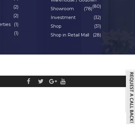
Warehouse / Godown
(80)
(2)
Showroom
(78)
(2)
Investment
(32)
rties
(1)
Shop
(31)
(1)
Shop in Retail Mall
(28)
res Jogos Populares e Grandes Prêmios no Cassino Online
luck 2
Descubra os Jogos Mais
s Incríveis com Jogos Populares no Cassino
bet7
Cassino
pk55
: Onde a Sorte Está ao Seu
iações na
f12bet
Descubra a Diversão e Vitória no Cassino
bet7
Aposte nos Jogos Mais
et
: Onde a Sorte Está Ao Seu Lado Aposte nos Melhores Jogos do Cassino Online
pgwin
ino
bet7k
– Simples e Rápido Cassino
tv bet
: Vença com Jogos Populares e Simples Ganhe
Vença Jogue no Cassino
blaze
e Ganhe Grandes Prêmios Cassino
dj bet
: Simples,
assino
bk bet
: Entre Agora e Ganhe Grandes Prêmios Jogue no Cassino
h2bet
e Conquiste
Online
9k bet
: Jogos Populares, Grandes Oportunidades Jogue no Cassino
73 bet
e
e no Cassino
betpix
betvip
: Onde a Sorte Encontra os Melhores Jogadores Jogue no
bet
e Ganhe com Facilidade Jogos Populares do Cassino
winbra
para Você Ganhar Ganhe
elhores Jogos e Vença no Cassino
onebra
Ganhe Prêmios Fáceis e Rápidos no Cassino