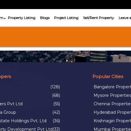
om
Property Listing
Blogs
Project Listing
Sell/Rent Property
Leave 
opers
Popular Cities
(128)
Bangalore Propert
(68)
Mysore Propertie
ers Pvt Ltd
(55)
Chennai Propertie
va Group
(42)
Hyderabad Proper
state Holdings Pvt. Ltd
(36)
Krishnagiri Proper
rty Development Pvt Ltd
(33)
Mumbai Propertie