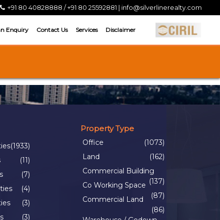
+91 80 40828888 / +91 80 25592881 | info@silverlinerealty.com
an Enquiry
Contact Us
Services
Disclaimer
Property Type
Office
(1073)
ies
(1933)
Land
(162)
s
(11)
Commercial Building
s
(7)
(137)
Co Working Space
ties
(4)
(87)
Commercial Land
ties
(3)
(86)
s
(3)